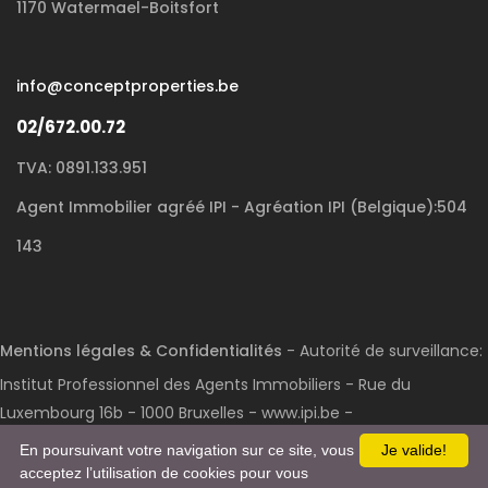
1170 Watermael-Boitsfort
info@conceptproperties.be
02/672.00.72
TVA: 0891.133.951
Agent Immobilier agréé IPI - Agréation IPI (Belgique):504
143
Mentions légales & Confidentialités
- Autorité de surveillance:
Institut Professionnel des Agents Immobiliers - Rue du
Luxembourg 16b - 1000 Bruxelles - www.ipi.be -
Code déontologie
- RC professionnelle et cautionnement via
En poursuivant votre navigation sur ce site, vous
Je valide!
acceptez l’utilisation de cookies pour vous
AXA Belgium S.A. : n° police 730.390.160