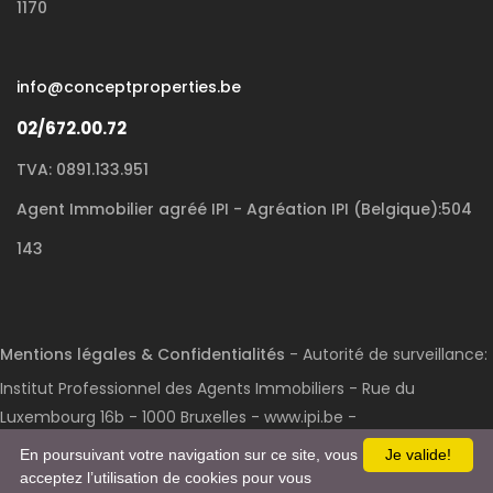
1170
info@conceptproperties.be
02/672.00.72
TVA: 0891.133.951
Agent Immobilier agréé IPI - Agréation IPI (Belgique):504
143
Mentions légales & Confidentialités
- Autorité de surveillance:
Institut Professionnel des Agents Immobiliers - Rue du
Luxembourg 16b - 1000 Bruxelles - www.ipi.be -
Code déontologie
- RC professionnelle et cautionnement via
En poursuivant votre navigation sur ce site, vous
Je valide!
acceptez l’utilisation de cookies pour vous
AXA Belgium S.A. : n° police 730.390.160